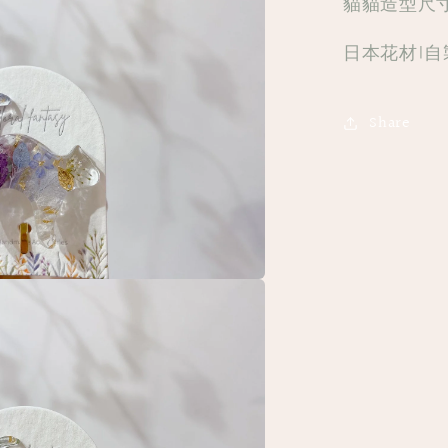
貓貓造型尺寸：
日本花材|自
Share