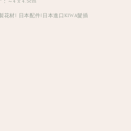
～4 x 4.5cm
製花材| 日本配件|日本進口KIWA髮插