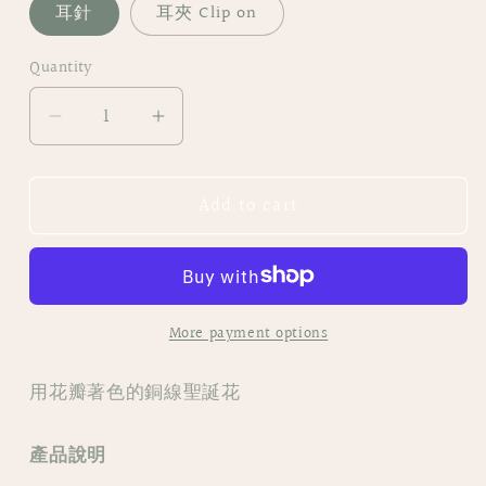
耳針
耳夾 Clip on
Quantity
Decrease
Increase
quantity
quantity
for
for
Add to cart
|
|
DE21
DE21
ℝ𝕆ℙℙ𝕆ℕ𝔾𝕀
ℝ𝕆ℙℙ𝕆ℕ𝔾𝕀
|
|
銅
銅
More payment options
線
線
聖
聖
用花瓣著色的銅線聖誕花
誕
誕
花
花
產品說明
耳
耳