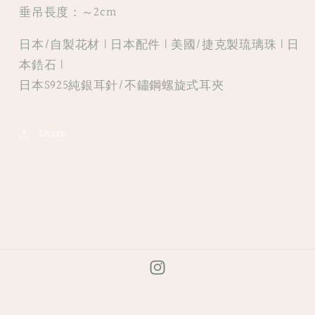
環
環
垂吊長度：～2cm
日本/自製花材 | 日本配件 | 美國/捷克製琉璃珠 | 日
本鋯石 |
日本S925純銀耳針/不鏽鋼螺旋式耳夾
Share
Instagram