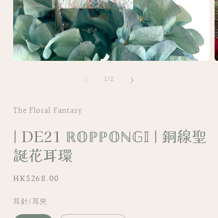
Open
O
media
m
of
1
2
1
/
2
in
i
modal
m
The Floral Fantasy
| DE21 ℝ𝕆ℙℙ𝕆ℕ𝔾𝕀 | 銅線聖
誕花耳環
Regular
HK$268.00
price
耳針/耳夾