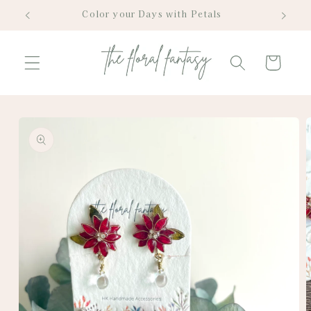
Skip to
Color your Days with Petals
content
Cart
Skip to
product
information