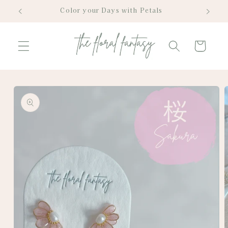
Skip to
Color your Days with Petals
content
Cart
Skip to
product
information