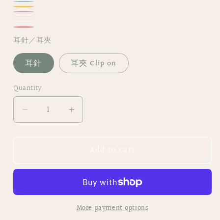
桜
水
柿
SAKURA
藤
HEATHER
米
APRICOT
白
CHATELLE
赤
Ivory
耳針／耳夾
PAMPAS
VERMILLION
耳針
耳夾 Clip on
Quantity
Decrease
Increase
quantity
quantity
for
for
Add to cart
|
|
FE31
FE31
𝔹𝔼𝕃𝕃𝕀𝕊|
𝔹𝔼𝕃𝕃𝕀𝕊|
銅
銅
線
線
More payment options
半
半