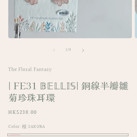
Open
O
media
m
of
1
2
1
/
9
in
i
modal
m
The Floral Fantasy
| FE31 𝔹𝔼𝕃𝕃𝕀𝕊| 銅線半瓣雛
菊珍珠耳環
Regular
HK$238.00
price
Color:
桜 SAKURA