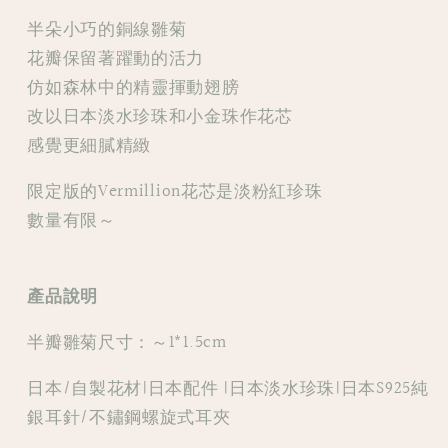
瓣
瓣
半朵小巧的銅線雛菊
雛
雛
花瓣保留著躍動的活力
菊
菊
仿如森林中的精靈揮動翅膀
珍
珍
改以日本淡水珍珠和小金珠作花芯
珠
珠
感覺更細膩精緻
耳
耳
環
環
限定版的Vermillion花芯是淡粉紅珍珠
數量有限～
產品說明
半瓣雛菊尺寸：～1*1.5cm
日本/自製花材|日本配件 |日本淡水珍珠|日本S925純
銀耳針/不鏽鋼螺旋式耳夾