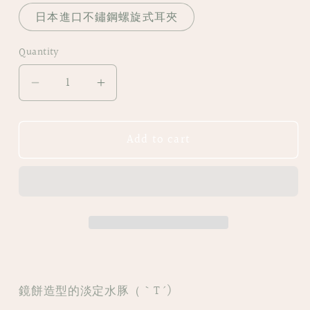
日本進口不鏽鋼螺旋式耳夾
Quantity
Decrease
Increase
quantity
quantity
for
for
Add to cart
|
|
JA22
JA22
𝕀ℤ𝕌
𝕀ℤ𝕌
|
|
水
水
豚
豚
君
君
造
造
型
型
鏡餅造型的淡定水豚（｀T ´ )
耳
耳