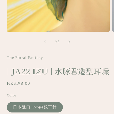
Open
O
media
m
of
1
2
1
/
3
in
i
modal
m
The Floral Fantasy
| JA22 𝕀ℤ𝕌 | 水豚君造型耳環
Regular
HK$198.00
price
Color
日本進口S925純銀耳針