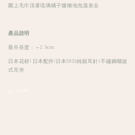
圍上毛巾頂著琉璃橘子慵懶地泡溫泉去
環
環
產品說明
垂吊長度：～2.5cm
日本花材| 日本配件|日本S925純銀耳針/不鏽鋼螺旋
式耳夾
Share