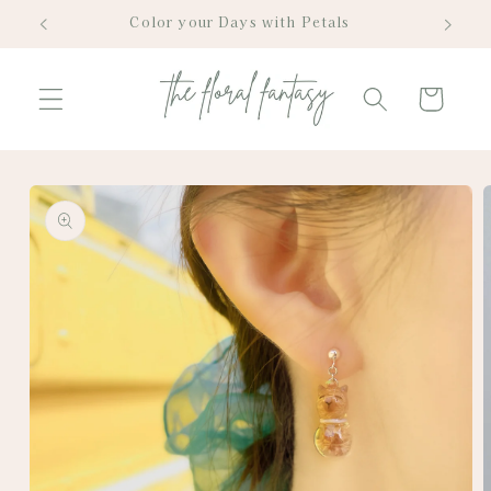
Skip to
Color your Days with Petals
content
Cart
Skip to
product
information