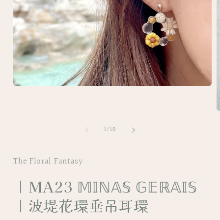
Open
media
1
in
O
modal
m
of
2
1
/
10
i
m
The Floral Fantasy
｜MA23 𝕄𝕀ℕ𝔸𝕊 𝔾𝔼ℝ𝔸𝕀𝕊
｜波堤花環垂吊耳環