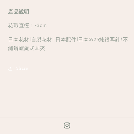
產品說明
花環直徑：~3cm
日本花材|自製花材| 日本配件|日本S925純銀耳針/不
鏽鋼螺旋式耳夾
Share
Instagram