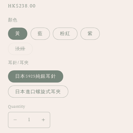
Regular
HK$238.00
price
顏色
黃
藍
粉紅
紫
Variant
淡綠
sold
out
or
耳針/耳夾
unavailable
日本S925純銀耳針
日本進口螺旋式耳夾
Quantity
Decrease
Increase
quantity
quantity