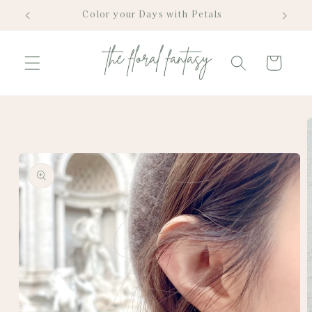
Skip to
Color your Days with Petals
content
Cart
Skip to
product
information