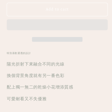
for
for
Add to cart
｜
｜
MA23
MA23
𝕄𝕀ℕ𝔸𝕊
𝕄𝕀ℕ𝔸𝕊
𝔾𝔼ℝ𝔸𝕀𝕊
𝔾𝔼ℝ𝔸𝕀𝕊
｜
｜
波
波
堤
堤
特別喜歡通透的設計
花
花
環
環
陽光折射下來融合不同的光線
垂
垂
換個背景角度就有另一番色彩
吊
吊
耳
耳
配上獨一無二的乾燥小花增添質感
環
環
可愛耐看又不失優雅